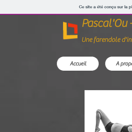
Ce site a été conçu sur la p
Pascal'Ou 
Une farendole d'in
Accueil
A prop