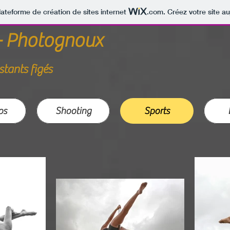
lateforme de création de sites internet
.com
. Créez votre site au
- Photognoux
stants figés
os
Shooting
Sports