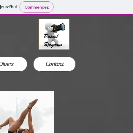
jourd'hui.
Commencez
Pascal reignoux
Divers
Contact