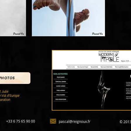
 PHOTOS
 Julie
 Val d'Europe
oration
+33 6 75 65 90 00
pascal@reignoux.fr
© 2013